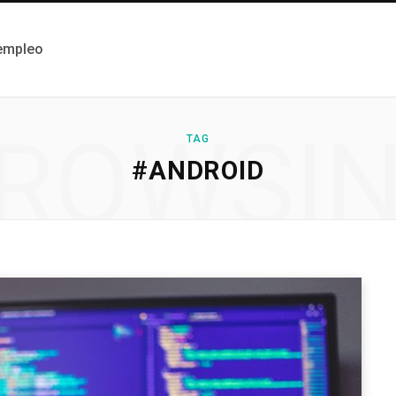
 empleo
ROWSI
TAG
#ANDROID