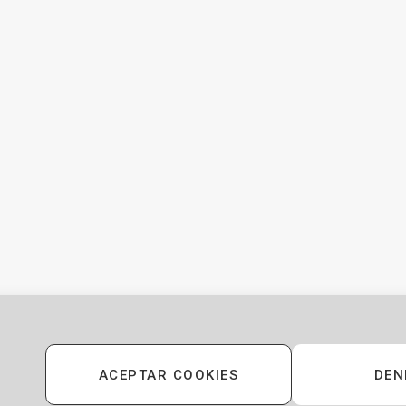
 DATA
OFERTAS DE SYS/OPS
OFERTAS DE QA
OFE
© 2019 THEMESPHERE. DESIGNED BY
THEMESPHERE
.
ACEPTAR COOKIES
DEN