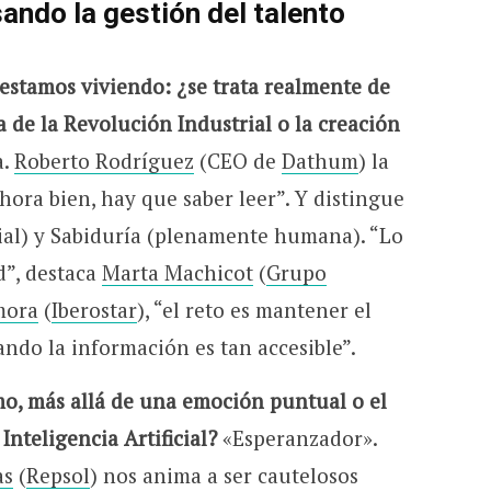
ando la gestión del talento
 estamos viviendo: ¿se trata realmente de
a de la Revolución Industrial o la creación
a.
Roberto Rodríguez
(CEO de
Dathum
) la
Ahora bien, hay que saber leer”. Y distingue
icial) y Sabiduría (plenamente humana). “Lo
d”, destaca
Marta Machicot
(
Grupo
mora
(
Iberostar
), “el reto es mantener el
ndo la información es tan accesible”.
mo, más allá de una emoción puntual o el
Inteligencia Artificial?
«Esperanzador».
as
(
Repsol
) nos anima a ser cautelosos