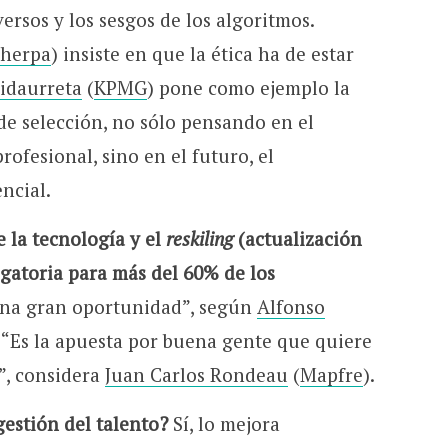
versos y los sesgos de los algoritmos.
Sherpa
) insiste en que la ética ha de estar
Vidaurreta
(
KPMG
) pone como ejemplo la
 de selección, no sólo pensando en el
rofesional, sino en el futuro, el
ncial.
e la tecnología y el
reskiling
(actualización
igatoria para más del 60% de los
una gran oportunidad”, según
Alfonso
. “Es la apuesta por buena gente que quiere
”, considera
Juan Carlos Rondeau
(
Mapfre
).
gestión del talento?
Sí, lo mejora