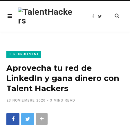
F
T
a
w
c
i
e
t
b
t
o
e
o
r
k
IT RECRUITMENT
Aprovecha tu red de
LinkedIn y gana dinero con
Talent Hackers
23 NOVIEMBRE 2020
3 MINS READ