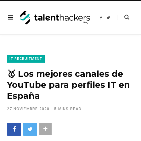
F
T
a
w
c
i
e
t
b
t
o
e
o
r
k
IT RECRUITMENT
🥇 Los mejores canales de
YouTube para perfiles IT en
España
27 NOVIEMBRE 2020
5 MINS READ